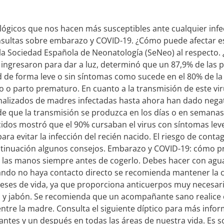
gicos que nos hacen más susceptibles ante cualquier infecc
nsultas sobre embarazo y COVID-19. ¿Cómo puede afectar e
e la Sociedad Española de Neonatología (SeNeo) al respecto
ingresaron para dar a luz, determinó que un 87,9% de las p
de forma leve o sin síntomas como sucede en el 80% de la 
 o parto prematuro. En cuanto a la transmisión de este viru
nalizados de madres infectadas hasta ahora han dado negativ
 de que la transmisión se produzca en los días o en semanas 
cidos mostró que el 90% cursaban el virus con síntomas le
ara evitar la infección del recién nacido. El riesgo de cont
continuación algunos consejos. Embarazo y COVID-19: cómo p
e las manos siempre antes de cogerlo. Debes hacer con agua
 Cuando no haya contacto directo se recomienda mantener l
eses de vida, ya que proporciona anticuerpos muy necesario
 y jabón. Se recomienda que un acompañante sano realice o
entre la madre. Consulta el siguiente díptico para más info
antes y un después en todas las áreas de nuestra vida. Es