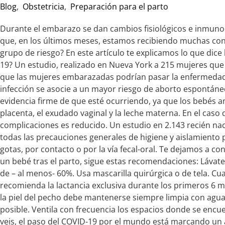
Blog
,
Obstetricia
,
Preparación para el parto
Durante el embarazo se dan cambios fisiológicos e inmunoló
que, en los últimos meses, estamos recibiendo muchas co
grupo de riesgo? En este artículo te explicamos lo que dic
19? Un estudio, realizado en Nueva York a 215 mujeres que 
que las mujeres embarazadas podrían pasar la enfermedad 
infección se asocie a un mayor riesgo de aborto espontáneo
evidencia firme de que esté ocurriendo, ya que los bebés a
placenta, el exudado vaginal y la leche materna. En el caso
complicaciones es reducido. Un estudio en 2.143 recién na
todas las precauciones generales de higiene y aislamiento p
gotas, por contacto o por la vía fecal-oral. Te dejamos a 
un bebé tras el parto, sigue estas recomendaciones: Lávat
de – al menos- 60%. Usa mascarilla quirúrgica o de tela.
recomienda la lactancia exclusiva durante los primeros 6 m
la piel del pecho debe mantenerse siempre limpia con agua
posible. Ventila con frecuencia los espacios donde se encu
veis, el paso del COVID-19 por el mundo está marcando un 