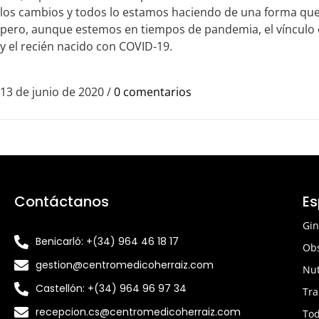
los cambios y todos lo estamos haciendo de una forma qu
pero, aunque estemos en tiempos de pandemia, el vínculo e
y el recién nacido con COVID-19.
13 de junio de 2020
/
0 comentarios
Contáctanos
Es
Gin
Benicarló: +(34) 964 46 18 17
Obs
gestion@centromedicoherraiz.com
Nut
Castellón: +(34) 964 96 97 34
Tra
recepcion.cs@centromedicoherraiz.com
To