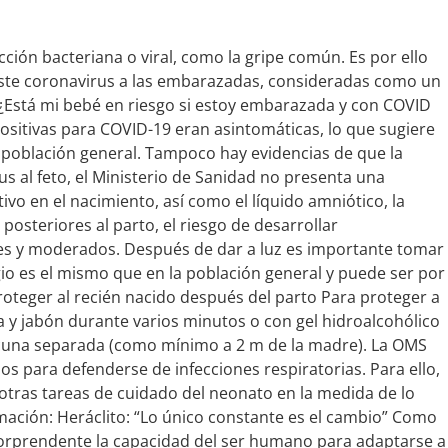
ión bacteriana o viral, como la gripe común. Es por ello
ste coronavirus a las embarazadas, consideradas como un
. ¿Está mi bebé en riesgo si estoy embarazada y con COVID
ositivas para COVID-19 eran asintomáticas, lo que sugiere
población general. Tampoco hay evidencias de que la
s al feto, el Ministerio de Sanidad no presenta una
o en el nacimiento, así como el líquido amniótico, la
posteriores al parto, el riesgo de desarrollar
ves y moderados. Después de dar a luz es importante tomar
agio es el mismo que en la población general y puede ser por
roteger al recién nacido después del parto Para proteger a
 y jabón durante varios minutos o con gel hidroalcohólico
a cuna separada (como mínimo a 2 m de la madre). La OMS
s para defenderse de infecciones respiratorias. Para ello,
tras tareas de cuidado del neonato en la medida de lo
rmación: Heráclito: “Lo único constante es el cambio” Como
 sorprendente la capacidad del ser humano para adaptarse a