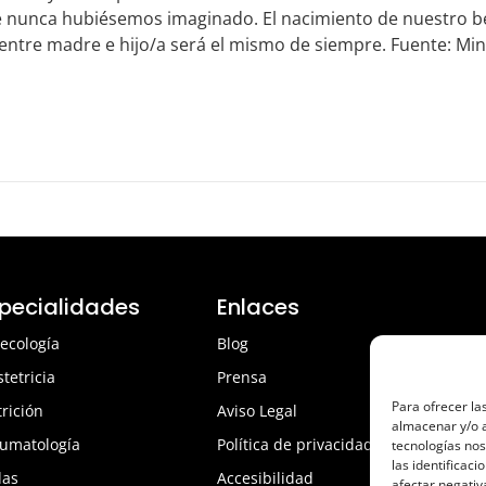
e nunca hubiésemos imaginado. El nacimiento de nuestro 
ntre madre e hijo/a será el mismo de siempre. Fuente: Min
pecialidades
Enlaces
ecología
Blog
tetricia
Prensa
Para ofrecer la
rición
Aviso Legal
almacenar y/o a
umatología
Política de privacidad
tecnologías no
las identificaci
das
Accesibilidad
afectar negativ