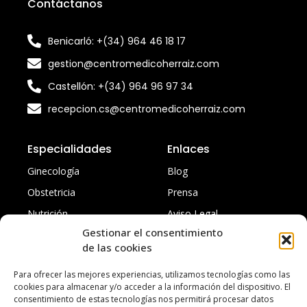
Contáctanos
Benicarló: +(34) 964 46 18 17
gestion@centromedicoherraiz.com
Castellón: +(34) 964 96 97 34
recepcion.cs@centromedicoherraiz.com
Especialidades
Enlaces
Ginecología
Blog
Obstetricia
Prensa
Nutrición
Aviso Legal
Gestionar el consentimiento
Traumatología
Política de privacidad
de las cookies
Todas
Accesibilidad
Para ofrecer las mejores experiencias, utilizamos tecnologías como las
cookies para almacenar y/o acceder a la información del dispositivo. El
consentimiento de estas tecnologías nos permitirá procesar datos