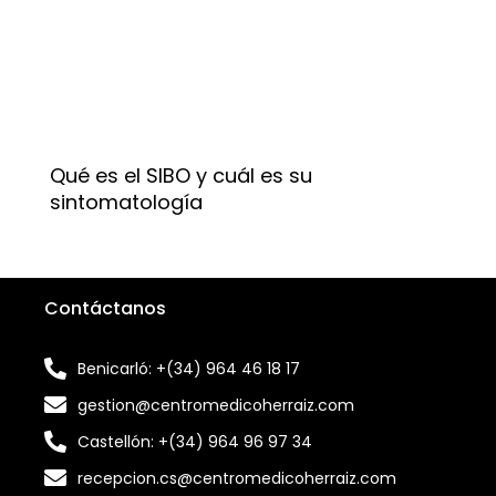
Qué es el SIBO y cuál es su
sintomatología
Contáctanos
Benicarló: +(34) 964 46 18 17
gestion@centromedicoherraiz.com
Castellón: +(34) 964 96 97 34
recepcion.cs@centromedicoherraiz.com