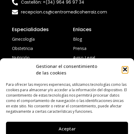
Castellón: +(34) 964 96 97 34
recepcion.cs@centromedicoherraiz.com
Especialidades
Enlaces
Ginecología
Blog
Obstetricia
Prensa
Nutrición
Aviso Legal
Gestionar el consentimiento
Traumatología
Política de privacidad
de las cookies
Todas
Accesibilidad
Para ofrecer las mejores experiencias, utilizamos tecnologías como las
cookies para almacenar y/o acceder a la información del dispositivo. El
consentimiento de estas tecnologías nos permitirá procesar datos
como el comportamiento de navegación o las identificaciones únicas
en este sitio. No consentir o retirar el consentimiento, puede afectar
negativamente a ciertas características y funciones.
Aceptar